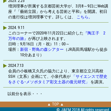
2025. 2.25
2024.1.31
増渕理事が所属する京都芸術大学が、3月8～9日にWeb講
ハイフレックスにてメソポタミア遺跡マッピングプロジ
座『「藝術立国」から考える芸術と平和』を開講。初日
ェクト キックオフシンポジウムを開催。
の進行役は増渕理事です。詳しくは、
こちら。
詳細は
「活動実績」
をご覧ください。
2024. 9.11
2024. 1.22
このコーナーで2020年11月22日に紹介した
『陶王子 2
会員ページに、1月19日に開催したオンライン勉強会の
万年の旅』
が再び上映されます。
レジュメと補助資料を掲載。
日時：9月16日（月・祝）11：00～
場所：
新宿・野鳥の森シアター
（JR高田馬場駅から徒歩
2024.1.21
10分あまり）
1月26日にハイフレックス方式(対面＋オンライン)にて勉
強会を開催致します。
2024.7.13
※発表者の体調不良により延期となり、4月12日に開催
会員の小板橋又久氏の協力により、東京都立立川高校
致しました。
SSH（文系）企画にて、小泉代表が
「サイエンスで歴史
をさぐる−メソポタミア彩文土器の復元研究」
を講演。
2024.1.19
ハイフレックス方式(対面＋オンライン)にて勉強会を開
2024. 4. 2
以前分を表示・・・
催。
このコーナーで2020年11月22日に紹介した
『陶王子 2
詳細は
「活動実績」
をご覧ください。
万年の旅』
が再び上映されます。
▲ TOP ▲
日時：4月14日（日）11：00～
© JIAEM 2018 All rights reserved.