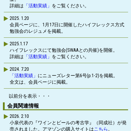
詳細は
「活動実績」
をご覧ください。
2025. 1.20
会員ページに、1月17日に開催したハイフレックス方式
勉強会のレジュメを掲載。
2025.1.17
ハイフレックスにて勉強会(SWAAとの共催)を開催。
詳細は
「活動実績」
をご覧ください。
2024. 7.20
「活動実績」
にニューズレター第6号(p.1-2)を掲載。
全文は、会員ページに掲載。
2024.5.10
以前分を表示・・・
ハイフレックスにて勉強会(SWAAとの共催)を開催。
会員関連情報
詳細は
「活動実績」
をご覧ください。
会員ページに補助資料を掲載。
2026. 2.10
小泉代表の『ワインとビールの考古学』（同成社）が発
2024.4.12
売されました。アマゾンの購入サイトは
こちら
。