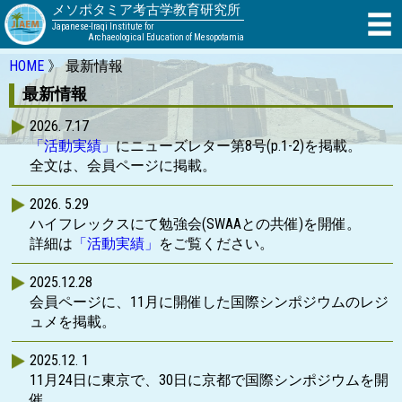
メソポタミア考古学教育研究所
Japanese-Iraqi Institute for
Archaeological Education of Mesopotamia
HOME
最新情報
最新情報
2026. 7.17
「活動実績」
にニューズレター第8号(p.1-2)を掲載。
全文は、会員ページに掲載。
2026. 5.29
ハイフレックスにて勉強会(SWAAとの共催)を開催。
詳細は
「活動実績」
をご覧ください。
2025.12.28
会員ページに、11月に開催した国際シンポジウムのレジ
ュメを掲載。
2025.12. 1
11月24日に東京で、30日に京都で国際シンポジウムを開
催。