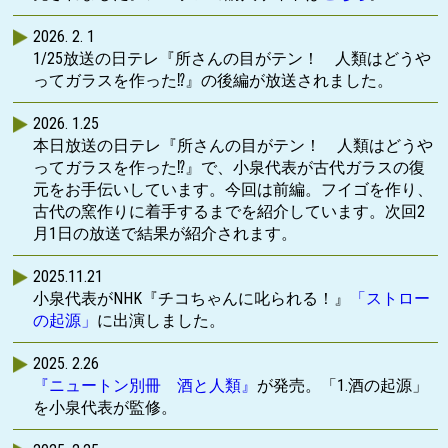
ハイフレックスにて勉強会(SWAAとの共催)を開催。
詳細は
「活動実績」
をご覧ください。
2026. 2. 1
1/25放送の日テレ『所さんの目がテン！ 人類はどうや
2024. 3.6～7
ってガラスを作った⁉︎』の後編が放送されました。
ハイフレックスにて遺跡マッピング・ワークショップを
開催。
2026. 1.25
詳細は
「活動実績」
をご覧ください。
本日放送の日テレ『所さんの目がテン！ 人類はどうや
ってガラスを作った⁉︎』で、小泉代表が古代ガラスの復
2024. 2.26
元をお手伝いしています。今回は前編。フイゴを作り、
会員ページに、2月23日に開催したオンライン勉強会の
古代の窯作りに着手するまでを紹介しています。次回2
レジュメと補助資料を掲載。
月1日の放送で結果が紹介されます。
2024.2.23
2025.11.21
オンラインにて勉強会(SWAAとの共催)を開催。
小泉代表がNHK『チコちゃんに叱られる！』
「ストロー
詳細は
「活動実績」
をご覧ください。
の起源」
に出演しました。
2024.2.19
2025. 2.26
1月31日に開催したメソポタミア遺跡マッピングプロジ
『ニュートン別冊 酒と人類』
が発売。「1.酒の起源」
ェクト キックオフシンポジウムの動画を公開。
を小泉代表が監修。
「活動実績」
をご覧ください。